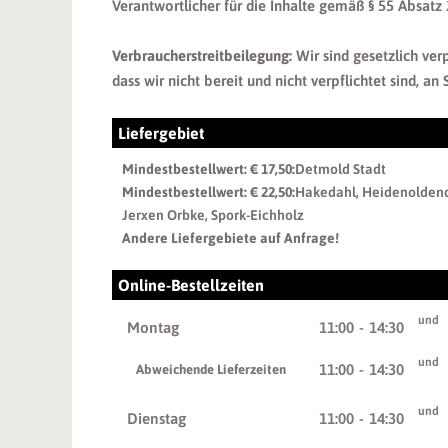
Verantwortlicher für die Inhalte gemäß § 55 Absatz
Verbraucherstreitbeilegung:
Wir sind gesetzlich ver
dass wir nicht bereit und nicht verpflichtet sind, a
Liefergebiet
Mindestbestellwert: € 17,50:
Detmold Stadt
Mindestbestellwert: € 22,50:
Hakedahl, Heidenoldend
Jerxen Orbke, Spork-Eichholz
Andere Liefergebiete auf Anfrage!
Online-Bestellzeiten
und
Montag
11:00
-
14:30
und
11:00
-
14:30
Abweichende Lieferzeiten
und
Dienstag
11:00
-
14:30