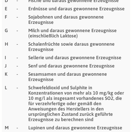
D
-
Fische und daraus gewonnene Erzeugnisse
E
-
Erdnüsse und daraus gewonnene Erzeugnisse
F
-
Sojabohnen und daraus gewonnene
Erzeugnisse
G
-
Milch und daraus gewonnene Erzeugnisse
(einschließlich Laktose)
H
-
Schalenfrüchte sowie daraus gewonnene
Erzeugnisse
I
-
Sellerie und daraus gewonnene Erzeugnisse
J
-
Senf und daraus gewonnene Erzeugnisse
K
-
Sesamsamen und daraus gewonnene
Erzeugnisse
L
-
Schwefeldioxid und Sulphite in
Konzentrationen von mehr als 10 mg/kg oder
10 mg/l als insgesamt vorhandenes SO2, die
für verzehrfertige oder gemäß den
Anweisungen des Herstellers in den
ursprünglichen Zustand zurück­ geführte
Erzeugnisse zu berechnen sind
M
-
Lupinen und daraus gewonnene Erzeugnisse