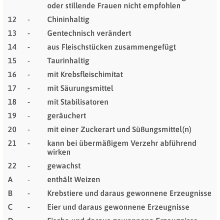
oder stillende Frauen nicht empfohlen
12
-
Chininhaltig
13
-
Gentechnisch verändert
14
-
aus Fleischstücken zusammengefügt
15
-
Taurinhaltig
16
-
mit Krebsfleischimitat
17
-
mit Säurungsmittel
18
-
mit Stabilisatoren
19
-
geräuchert
20
-
mit einer Zuckerart und Süßungsmittel(n)
21
-
kann bei übermäßigem Verzehr abführend
wirken
22
-
gewachst
A
-
enthält Weizen
B
-
Krebstiere und daraus gewonnene Erzeugnisse
C
-
Eier und daraus gewonnene Erzeugnisse