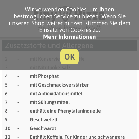
Wir verwenden Cookies, um Ihnen
bestmöglichen Service zu bieten. Wenn Sie
unseren Shop weiter nutzen, stimmen Sie dem
Einsatz von Cookies zu.
Mehr Informationen
Zusatzstoffe und Allergene
OK
2
-
mit Konservierungsstoffe
3
-
mit Nitritpökelsalz
4
-
mit Phosphat
5
-
mit Geschmacksverstärker
6
-
mit Antioxidationsmittel
7
-
mit Süßungsmittel
8
-
enthält eine Phenylalaninquelle
9
-
Geschwefelt
10
-
Geschwärzt
11
-
Enthält Koffein. Für Kinder und schwangere