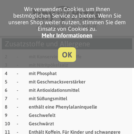
Wir verwenden Cookies, um Ihnen
bestmöglichen Service zu bieten. Wenn Sie
unseren Shop weiter nutzen, stimmen Sie dem
Einsatz von Cookies zu.
Mehr Informationen
Zusatzstoffe und Allergene
OK
2
-
mit Konservierungsstoffe
3
-
mit Nitritpökelsalz
4
-
mit Phosphat
5
-
mit Geschmacksverstärker
6
-
mit Antioxidationsmittel
7
-
mit Süßungsmittel
8
-
enthält eine Phenylalaninquelle
9
-
Geschwefelt
10
-
Geschwärzt
11
-
Enthält Koffein. Für Kinder und schwangere