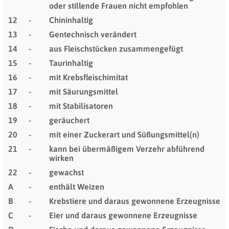
oder stillende Frauen nicht empfohlen
12
-
Chininhaltig
13
-
Gentechnisch verändert
14
-
aus Fleischstücken zusammengefügt
15
-
Taurinhaltig
16
-
mit Krebsfleischimitat
17
-
mit Säurungsmittel
18
-
mit Stabilisatoren
19
-
geräuchert
20
-
mit einer Zuckerart und Süßungsmittel(n)
21
-
kann bei übermäßigem Verzehr abführend
wirken
22
-
gewachst
A
-
enthält Weizen
B
-
Krebstiere und daraus gewonnene Erzeugnisse
C
-
Eier und daraus gewonnene Erzeugnisse