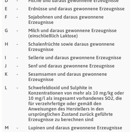
D
-
Fische und daraus gewonnene Erzeugnisse
E
-
Erdnüsse und daraus gewonnene Erzeugnisse
F
-
Sojabohnen und daraus gewonnene
Erzeugnisse
G
-
Milch und daraus gewonnene Erzeugnisse
(einschließlich Laktose)
H
-
Schalenfrüchte sowie daraus gewonnene
Erzeugnisse
I
-
Sellerie und daraus gewonnene Erzeugnisse
J
-
Senf und daraus gewonnene Erzeugnisse
K
-
Sesamsamen und daraus gewonnene
Erzeugnisse
L
-
Schwefeldioxid und Sulphite in
Konzentrationen von mehr als 10 mg/kg oder
10 mg/l als insgesamt vorhandenes SO2, die
für verzehrfertige oder gemäß den
Anweisungen des Herstellers in den
ursprünglichen Zustand zurück­ geführte
Erzeugnisse zu berechnen sind
M
-
Lupinen und daraus gewonnene Erzeugnisse