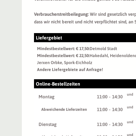
Verbraucherstreitbeilegung:
Wir sind gesetzlich ver
dass wir nicht bereit und nicht verpflichtet sind, a
Liefergebiet
Mindestbestellwert: € 17,50:
Detmold Stadt
Mindestbestellwert: € 22,50:
Hakedahl, Heidenoldend
Jerxen Orbke, Spork-Eichholz
Andere Liefergebiete auf Anfrage!
Online-Bestellzeiten
und
Montag
11:00
-
14:30
und
11:00
-
14:30
Abweichende Lieferzeiten
und
Dienstag
11:00
-
14:30
und