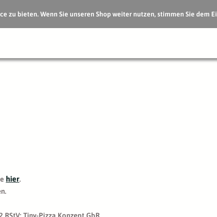
e zu bieten. Wenn Sie unseren Shop weiter nutzen, stimmen Sie dem Ei
hier
ie
.
n.
 2 RStV: Tiny-Pizza Konzept GbR