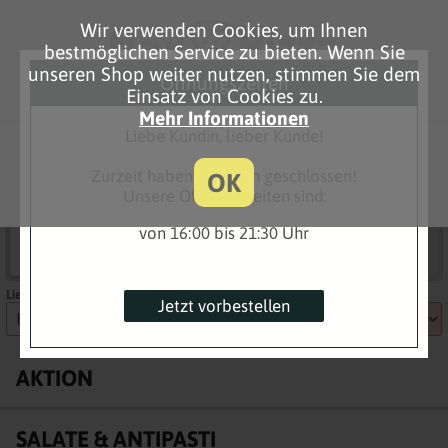
Wir verwenden Cookies, um Ihnen
bestmöglichen Service zu bieten. Wenn Sie
unseren Shop weiter nutzen, stimmen Sie dem
Öffnungszeiten
Einsatz von Cookies zu.
Mehr Informationen
Liebe Kundin, lieber Kunde!
Tiny-Pizza
Paulinenstr. 84, 32756 Detmold
Zurzeit haben wir noch geschlossen!
OK
052319611725
Unsere Öffnungszeiten sind:
von 16:00 bis 21:30 Uhr
Lieferung
Abholung
Noch geschlossen
Noch geschlossen
Vorbestellung ist möglich
Vorbestellung ist möglich
Lieferzeit auswählen
Jetzt vorbestellen
AKTION
SALATE & ANTIPASTI